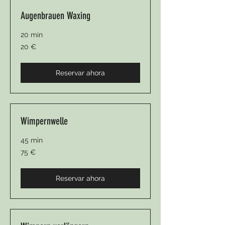
Augenbrauen Waxing
20 min
20
20 €
euros
Reservar ahora
Wimpernwelle
45 min
75
75 €
euros
Reservar ahora