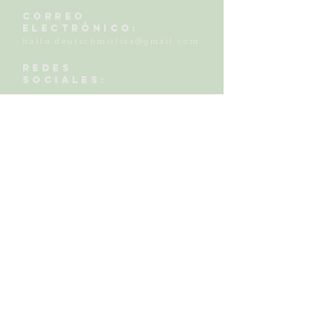
Correo
electrónico:
hallo.deutschmitlisa@gmail.com
Redes
sociales:
https://www.instagram.com
/deutsch.mit.lisa
PONERSE EN
CONTACTO
nombre
correo electrónico