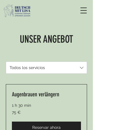
UNSER ANGEBOT
Todos los servicios
Augenbrauen verlängern
1 h 30 min
75
75 €
euros
Reservar ahora