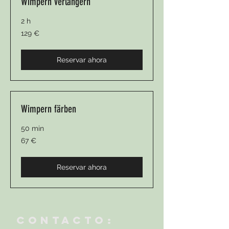
Wimpern verlängern
2 h
129
129 €
euros
Reservar ahora
Wimpern färben
50 min
67
67 €
euros
Reservar ahora
CONTACTO: