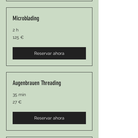
Microblading
2 h
125
125 €
euros
Reservar ahora
Augenbrauen Threading
35 min
27
27 €
euros
Reservar ahora