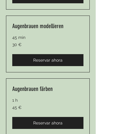
Augenbrauen modellieren
45 min
30
30 €
euros
Reservar ahora
Augenbrauen färben
1 h
45
45 €
euros
Reservar ahora