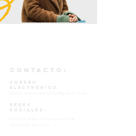
CONTACTO:
Correo
electrónico:
hallo.deutschmitlisa@gmail.com
Redes
sociales:
https://www.instagram.com
/deutsch.mit.lisa